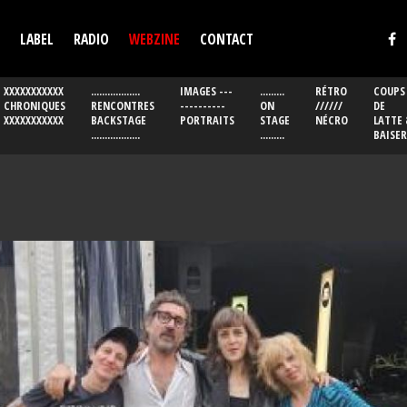
LABEL
RADIO
WEBZINE
CONTACT
XXXXXXXXXXX
..................
IMAGES ---
.........
RÉTRO
COUPS
CHRONIQUES
RENCONTRES
----------
ON
//////
DE
XXXXXXXXXXX
BACKSTAGE
PORTRAITS
STAGE
NÉCRO
LATTE 
..................
.........
BAISER