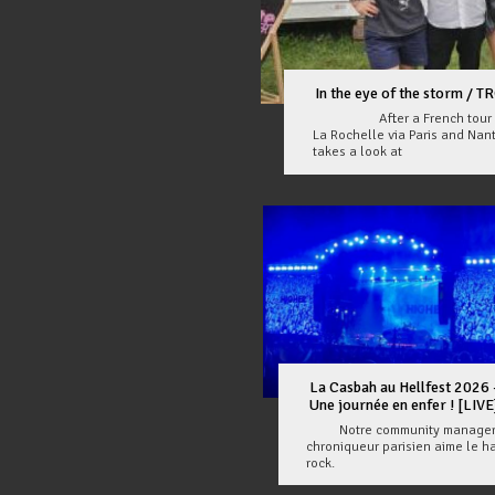
In the eye of the storm 
After a French tour that
La Rochelle via Paris and N
takes a look at
La Casbah au Hellfest 2026 
Une journée en enfer ! [LIVE
Notre community manager
chroniqueur parisien aime le h
rock.