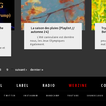
The
La saison des pluies (Playlist //
Try
automne 24)
Be
L'été caniculaire est derrière
En 
nous, les Jeux Olympiques
peu
également.
mal
e et
…
8
9
suivant ›
dernier »
IL
LABEL
RADIO
WEBZINE
C
TWITTER
INSTAGRAM
BANDCAMP
YOUTUBE
SOUNDCLOUD