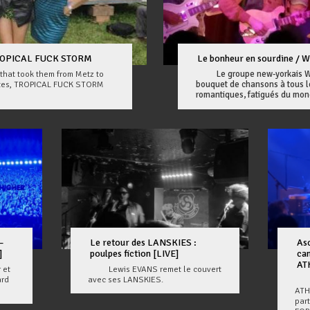
/ TROPICAL FUCK STORM
Le bonheur en sourdine 
 took them from Metz to
Le groupe new-yorkais WI
antes, TROPICAL FUCK STORM
bouquet de chansons à tous l
romantiques, fatigués du mo
–
Le retour des LANSKIES :
Asc
]
poulpes fiction [LIVE]
can
AT
 et
Lewis EVANS remet le couvert
ard
avec ses LANSKIES.
Jeu
ATH
par