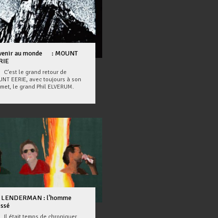
venir au monde : MOUNT
RIE
st le grand retour de
NT EERIE, avec toujours à son
met, le grand Phil ELVERUM.
 LENDERMAN : l'homme
essé
était temps de chroniquer