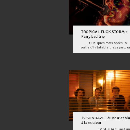
TROPICAL FUCK STORM :
Fairy bad trip
Quelques mois après la
sortie d'Inflatable graveyard, u
TV SUNDAZE : du noir et bl
à la couleur
TV SUNDAZE met un