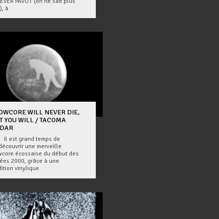
EVER PAVOT (on ne sait plus
), à
OWCORE WILL NEVER DIE,
T YOU WILL / TACOMA
DAR
est grand temps de
découvrir une merveille
wcore écossaise du début des
ées 2000, grâce à une
ition vinylique.