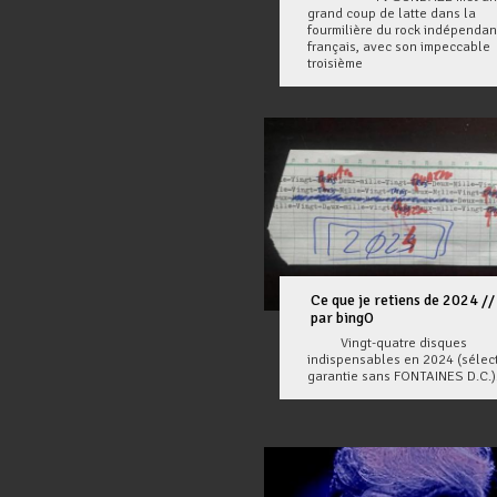
grand coup de latte dans la
fourmilière du rock indépendan
français, avec son impeccable
troisième
Ce que je retiens de 2024 //
par bingO
Vingt-quatre disques
indispensables en 2024 (sélec
garantie sans FONTAINES D.C.)