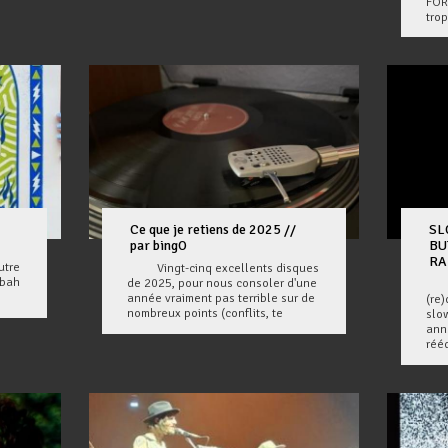
FOR
trop
Ce que je retiens de 2025 //
SL
par bingO
BU
RA
utre
Vingt-cinq excellents disques
sbah
de 2025, pour nous consoler d'une
Il 
année vraiment pas terrible sur de
(re)
nombreux points (conflits, te
slo
ann
rééd