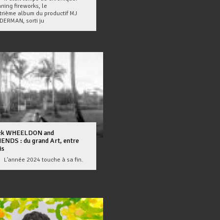
ning fireworks, le
trième album du productif MJ
DERMAN, sorti ju
ck WHEELDON and
ENDS : du grand Art, entre
is
nnée 2024 touche à sa fin.