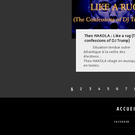
Theo HAKOLA : Like a rug (
confessions of DJ Trump)
Situation tendue outre-
Atlantique à la veille des
élections...
Theo HAKOLA réagit en musiqu
en textes.
1
2
3
4
5
6
7
ACCUE
FACEBOOK