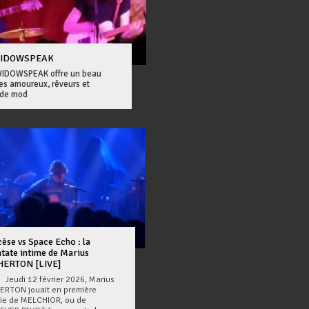
/ WIDOWSPEAK
DOWSPEAK offre un beau
es amoureux, rêveurs et
nde mod
èse vs Space Echo : la
tate intime de Marius
HERTON [LIVE]
di 12 février 2026, Marius
ERTON jouait en première
tie de MELCHIOR, ou de