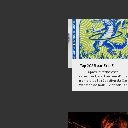
Top 2025 par Éric F.
Après le rédac'chef
récemment, c'est au tour d'un a
membre de la rédaction du Ca
Webzine de nous livrer son Top