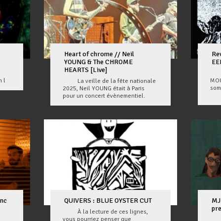
Heart of chrome // Neil
Re
YOUNG & The CHROME
EE
HEARTS [Live]
C'e
n l
MOU
La veille de la fête nationale
som
2025, Neil YOUNG était à Paris
pour un concert évènementiel.
anc
QUIVERS : BLUE OYSTER CUT
MJ
pr
À la lecture de ces lignes,
vous pourriez penser que
Il 