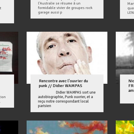
l’Australie se résume à un
Man
formidable vivier de groupes rock
t
qua
garage aussi p
LEN
Rencontre avec l'ouvrier du
Ni
punk // Didier WAMPAS
FRI
am
Didier WAMPAS sort une
tion
autobiographie, Punk ouvrier, et a
L'a
.
reçu notre correspondant local
parisien