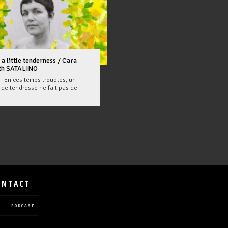
 a little tenderness / Cara
th SATALINO
ces temps troubles, un
 de tendresse ne fait pas de
.
ONTACT
PODCAST