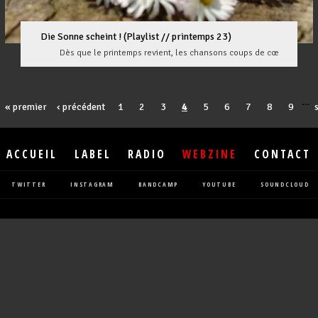
Die Sonne scheint ! (Playlist // printemps 23)
Dès que le printemps revient, les chansons coups de cœ
…
« premier
‹ précédent
1
2
3
4
5
6
7
8
9
ACCUEIL
LABEL
RADIO
WEBZINE
CONTACT
TWITTER
INSTAGRAM
BANDCAMP
YOUTUBE
SOUNDCLOUD