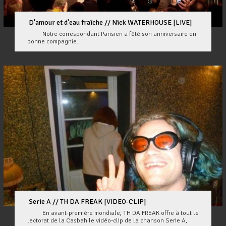
D'amour et d'eau fraîche // Nick WATERHOUSE [LIVE]
Notre correspondant Parisien a fêté son anniversaire en
bonne compagnie.
Serie A // TH DA FREAK [VIDEO-CLIP]
En avant-première mondiale, TH DA FREAK offre à tout le
lectorat de la Casbah le vidéo-clip de la chanson Serie A,