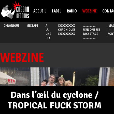
Aller au contenu principal
ACCUEIL
LABEL
RADIO
WEBZINE
CONTA
CHRONIQUE
MIXTAPE
À
XXXXXXXXXXX
..................
IMAG
LA
CHRONIQUES
RENCONTRES
-----
UNE
XXXXXXXXXXX
BACKSTAGE
POR
! ! !
..................
WEBZINE
Dans l’œil du cyclone /
TROPICAL FUCK STORM