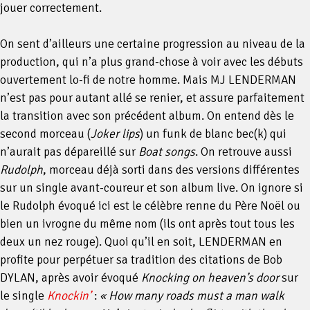
jouer correctement.
On sent d’ailleurs une certaine progression au niveau de la
production, qui n’a plus grand-chose à voir avec les débuts
ouvertement lo-fi de notre homme. Mais MJ LENDERMAN
n’est pas pour autant allé se renier, et assure parfaitement
la transition avec son précédent album. On entend dès le
second morceau (
Joker lips
) un funk de blanc bec(k) qui
n’aurait pas dépareillé sur
Boat songs
. On retrouve aussi
Rudolph
, morceau déjà sorti dans des versions différentes
sur un single avant-coureur et son album live. On ignore si
le Rudolph évoqué ici est le célèbre renne du Père Noël ou
bien un ivrogne du même nom (ils ont après tout tous les
deux un nez rouge). Quoi qu’il en soit, LENDERMAN en
profite pour perpétuer sa tradition des citations de Bob
DYLAN, après avoir évoqué
Knocking on heaven’s door
sur
le single
Knockin’
:
« How many roads must a man walk