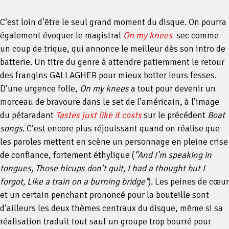
C’est loin d’être le seul grand moment du disque. On pourra
également évoquer le magistral
On my knees
sec comme
un coup de trique, qui annonce le meilleur dès son intro de
batterie. Un titre du genre à attendre patiemment le retour
des frangins GALLAGHER pour mieux botter leurs fesses.
D’une urgence folle,
On my knees
a tout pour devenir un
morceau de bravoure dans le set de l’américain, à l’image
du pétaradant
Tastes just like it costs
sur le précédent
Boat
songs
. C’est encore plus réjouissant quand on réalise que
les paroles mettent en scène un personnage en pleine crise
de confiance, fortement éthylique (
"And I’m speaking in
tongues, Those hicups don’t quit, I had a thought but I
forgot, Like a train on a burning bridge"
). Les peines de cœur
et un certain penchant prononcé pour la bouteille sont
d’ailleurs les deux thèmes centraux du disque, même si sa
réalisation traduit tout sauf un groupe trop bourré pour