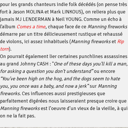
pour les grands chanteurs indie folk décédés (on pense très
fort à Jason MOLINA et Mark LINKOUS), on reliera plus que
jamais MJ LENDERMAN à Neil YOUNG. Comme un écho à
l'album
Comes a time
, chaque face de ce
Manning fireworks
démarre par un titre délicieusement rustique et rehaussé
de violons, ici assez inhabituels (
Manning fireworks
et
Rip
torn
).
On pourrait également lier certaines punchlines assassines
au grand Johnny CASH : "
One of these days you'll kill a man,
for asking a question you don't understand”
ou encore
“You've been high on the hog, and the dogs seem to hate
you, you once was a baby, and now a jerk”
sur
Manning
fireworks
. Ces influences aussi prestigieuses que
parfaitement digérées nous laisseraient presque croire que
Manning fireworks
est l’oeuvre d’un vieux de la vieille, à qui
on ne la fait pas.