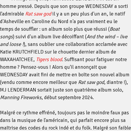
homme pressé. Depuis que son groupe WEDNESDAY a sorti
l'admirable
Rat saw god
il y a un peu plus d'un an, le natif
d'Asheville en Caroline du Nord n'a pas vraiment eu le
temps de souffler : un album solo plus que réussi (
Boat
songs
) suivi d'un album live décoiffant (
And the wind – live
and loose !
), sans oublier une collaboration acclamée avec
Katie KRUTCHFIELD sur le chouette dernier album de
WAXAHATCHEE,
Tigers blood
. Suffisant pour fatiguer notre
homme ? Pensez-vous ! Alors qu'il annonçait que
WEDNESDAY avait fini de mettre en boîte son nouvel album
(vendu comme encore meilleur que
Rat saw god
, diantre !),
MJ LENDERMAN sortait juste son quatrième album solo,
Manning Fireworks
, début septembre 2024.
Malgré ce rythme effréné, toujours pas le moindre faux pas
dans la musique de l'américain, qui parfait encore plus sa
maîtrise des codes du rock indé et du folk. Malgré son faible