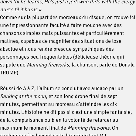
down ‘til he learns, He’s just a jerk who flirts with the clergy
nurse til it burns »
.
Comme sur la plupart des morceaux du disque, on trouve ici
une impressionnante faculté à faire mouche avec des
chansons simples mais puissantes et particulièrement
malines, capables de magnifier des situations de lose
absolue et nous rendre presque sympathiques des
personnages peu fréquentables (délicieuse théorie qui
stipule que
Manning fireworks
, la chanson, parle de Donald
TRUMP).
Réussi de A à Z, l’album se conclut avec audace par un
Barking at the moon
, et son long drone final de sept
minutes, permettant au morceau d’atteindre les dix
minutes. L’histoire ne dit pas si c’est une simple fantaisie,
de la complaisance ou bien la volonté de retarder au
maximum le moment final de
Manning fireworks
. On
pardonnera facilement cette bizarrerie tant MJ