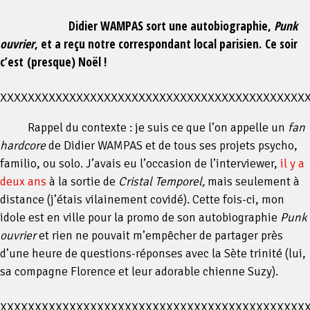
Didier WAMPAS sort une autobiographie,
Punk
ouvrier
, et a reçu notre correspondant local parisien.
Ce soir
c’est (presque) Noël !
India’s digital economy is undergoing a remarkable
transformation, driven by increased internet access,
XXXXXXXXXXXXXXXXXXXXXXXXXXXXXXXXXXXXXXXXXXXX
smartphone penetration, and financial inclusion. Among
Rappel du contexte : je suis ce que l’on appelle un
fan
the industries benefiting from this evolution is the online
hardcore
de Didier WAMPAS et de tous ses projets psycho,
gaming sector, where user preferences are shifting toward
familio, ou solo. J’avais eu l’occasion de l’interviewer,
il y a
more immersive and rewarding experiences. While casual
deux ans
à la sortie de
Cristal Temporel,
mais seulement à
mobile games remain popular, there is a growing demand
distance (j’étais vilainement covidé). Cette fois-ci, mon
for platforms offering both entertainment and earning
idole est en ville pour la promo de son autobiographie
Punk
potential. This explains the rising interest in regulated
ouvrier
et rien ne pouvait m’empêcher de partager près
online casinos in India
, which combine user-centric design
d’une heure de questions-réponses avec la Sète trinité (lui,
with advanced payment systems like UPI, Paytm, and bank
sa compagne Florence et leur adorable chienne Suzy).
transfers. These platforms are now catering to both
seasoned players and beginners, offering multilingual
XXXXXXXXXXXXXXXXXXXXXXXXXXXXXXXXXXXXXXXXXXXX