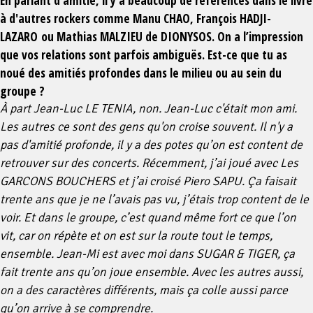
En parlant d’amitié, il y a beaucoup de références dans le livre
à d'autres rockers comme Manu CHAO, François HADJI-
LAZARO ou Mathias MALZIEU de DIONYSOS. On a l’impression
que vos relations sont parfois ambiguës. Est-ce que tu as
noué des amitiés profondes dans le milieu ou au sein du
groupe ?
À part Jean-Luc LE TENIA, non. Jean-Luc c'était mon ami.
Les autres ce sont des gens qu'on croise souvent. Il n'y a
pas d'amitié profonde, il y a des potes qu’on est content de
retrouver sur des concerts. Récemment, j’ai joué avec Les
GARCONS BOUCHERS et j’ai croisé Piero SAPU. Ça faisait
trente ans que je ne l’avais pas vu, j’étais trop content de le
voir.
Et dans le groupe, c’est quand même fort ce que l’on
vit, car on répète et on est sur la route tout le temps,
ensemble. Jean-Mi est avec moi dans SUGAR & TIGER, ça
fait trente ans qu’on joue ensemble. Avec les autres aussi,
on a des caractères différents, mais ça colle aussi parce
qu’on arrive à se comprendre.