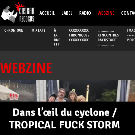
Aller au contenu principal
ACCUEIL
LABEL
RADIO
WEBZINE
CONTA
CHRONIQUE
MIXTAPE
À
XXXXXXXXXXX
..................
IMAG
LA
CHRONIQUES
RENCONTRES
-----
UNE
XXXXXXXXXXX
BACKSTAGE
POR
! ! !
..................
WEBZINE
Dans l’œil du cyclone /
TROPICAL FUCK STORM