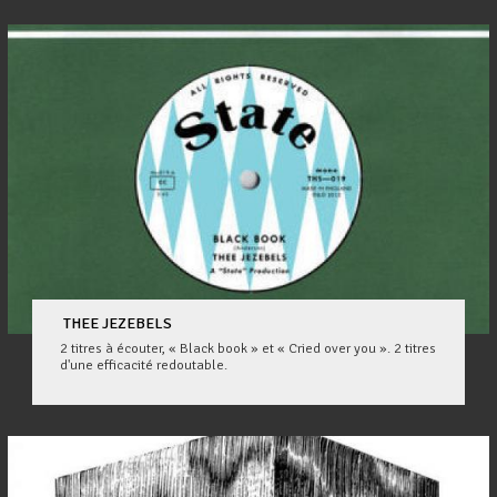
THEE JEZEBELS
2 titres à écouter, « Black book » et « Cried over you ». 2 titres
d'une efficacité redoutable.