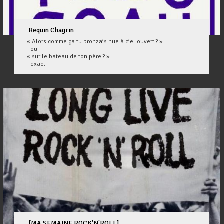
Requin Chagrin
« Alors comme ça tu bronzais nue à ciel ouvert ? »
- oui
« sur le bateau de ton père ? »
- exact
[MA SEMAINE ROCK'N'ROLL]