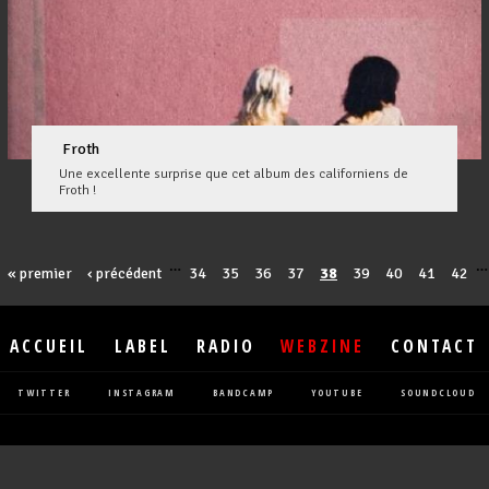
Froth
Une excellente surprise que cet album des californiens de
Froth !
…
…
« premier
‹ précédent
34
35
36
37
38
39
40
41
42
ACCUEIL
LABEL
RADIO
WEBZINE
CONTACT
TWITTER
INSTAGRAM
BANDCAMP
YOUTUBE
SOUNDCLOUD