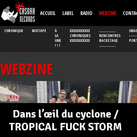
Aller au contenu principal
ACCUEIL
LABEL
RADIO
WEBZINE
CONTA
CHRONIQUE
MIXTAPE
À
XXXXXXXXXXX
..................
IMAG
LA
CHRONIQUES
RENCONTRES
-----
UNE
XXXXXXXXXXX
BACKSTAGE
POR
! ! !
..................
WEBZINE
Dans l’œil du cyclone /
TROPICAL FUCK STORM