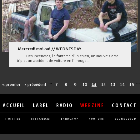
Mercredi moi oui // WEDNESDAY
Des incendies, le fantôme d'un chien, un mauvais acid
trip et un accident de voiture en fil rouge...
…
…
« premier
‹ précédent
7
8
9
10
11
12
13
14
15
ACCUEIL
LABEL
RADIO
WEBZINE
CONTACT
TWITTER
INSTAGRAM
BANDCAMP
YOUTUBE
SOUNDCLOUD