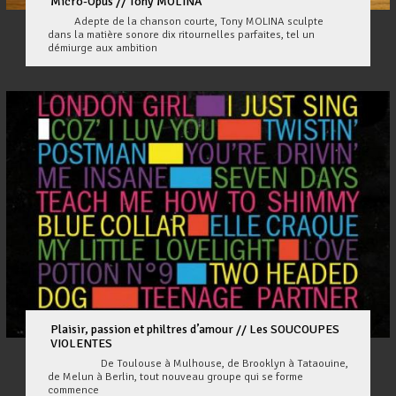
Micro-Opus // Tony MOLINA
Adepte de la chanson courte, Tony MOLINA sculpte
dans la matière sonore dix ritournelles parfaites, tel un
démiurge aux ambition
Plaisir, passion et philtres d’amour // Les SOUCOUPES
VIOLENTES
De Toulouse à Mulhouse, de Brooklyn à Tataouine,
de Melun à Berlin, tout nouveau groupe qui se forme
commence