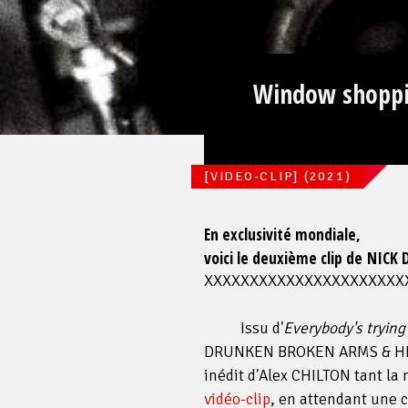
Window shoppi
[VIDEO-CLIP] (2021)
En exclusivité mondiale,
voici le deuxième clip de NIC
XXXXXXXXXXXXXXXXXXXXXX
Face
Issu d'
Everybody's trying to
DRUNKEN BROKEN ARMS & HI
inédit d'Alex CHILTON tant la
vidéo-clip
, en attendant une 