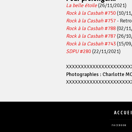
La belle étoile
(26/11/2021)
Rock à la Casbah
#750
(10/11
Rock à la Casbah
#757
- Retro
Rock à la Casbah
#788
(02/11
Rock à la Casbah
#787
(26/10
Rock à la Casbah
#743
(15/09
SDPU
#280
(22/11/2021)
XXXXXXXXXXXXXXXXXXXXXX
Photographies : Charlotte 
XXXXXXXXXXXXXXXXXXXXXX
ACCUE
FACEBOOK