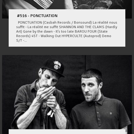
#516 - PONCTUATION
PONCTUATION (Casbah Records / Bonsound) La réalité nous
suffit - La réalité me suffit SHANNON AND THE CLAMS (Hardly
Art) Gone by the dawn - It's too late BAROU FOUR (State
Records) 45T - Walking Out HYPERCULTE (Autoprod) Demo
S/T -...