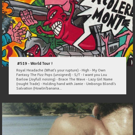
#519 - World Tour !
Royal Headache (What's your rupture) - High - My Own
Fantasy The Fizz Pops (unsigned) - S/T - I want you Lou
Barlow (Joyfull noising) - Brace The Wave - Lazy Girl Name
(rought Trade) - Holding hand with Jamie - Umbongo Blondi's
Salvation (Howlin'banana...