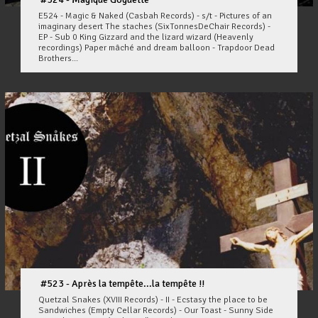
E524 - Magic & Naked (Casbah Records) - s/t - Pictures of an
imaginary desert The staches (SixTonnesDeChair Records) -
EP - Sub 0 King Gizzard and the lizard wizard (Heavenly
recordings) Paper mâché and dream balloon - Trapdoor Dead
Brothers...
#523 - Après la tempête...la tempête !!
Quetzal Snakes (XVIII Records) - II - Ecstasy the place to be
Sandwiches (Empty Cellar Records) - Our Toast - Sunny Side