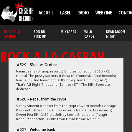
Aller au contenu principal
ACCUEIL
LABEL
RADIO
WEBZINE
CONTA
ROCK A LA
SON DU
MIXTAPES
WILD
DEAD MOON
CASBAH
PICK UP
CARDS
NIGHT
ROCK A LA CASBAH
#529 - Simples Crétins
Mean Jeans (Dirtnap records) Singles collection 2015 - RU
mental The pussywarmers & Reka (SixTonnesDeChairRecords)
Maxi 45t - Due Movimenti Arthur "Big Boy" Crudup (EALZ)
That's All Right Thousand (Talitres) ST - The Kill (Spéciale
dédicace...
#528 - Rebel from the crypt
Sonny Vincent & rocket from the crypt (Swami Recods) Vintage
Piss - unlock Soul low (gloss records & Dark circles records)
Sweet Pea EP - OMG std Jeffrey Lewis & los bolts (Rough
trade) Manhattan - Outta town David Bowie & Sonic...
#527 - Welcome back