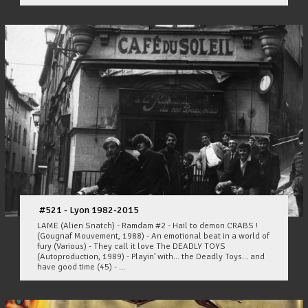
#521 - Lyon 1982-2015
LAME (Alien Snatch) - Ramdam #2 - Hail to demon CRABS !
(Gougnaf Mouvement, 1988) - An emotional beat in a world of
fury (Various) - They call it love The DEADLY TOYS
(Autoproduction, 1989) - Playin' with... the Deadly Toys... and
have good time (45) - ...