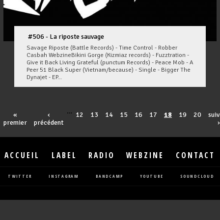
#506 - La riposte sauvage
Savage Riposte (Battle Records) - Time Control - Robber
Casbah WebzineBikini Gorge (Kizmiaz records) - Fuzztration -
Give it Back Living Grateful (punctum Records) - Peace Mob - A
Peer 51 Black Super (Vietnam/because) - Single - Bigger The
Dynajet - EP...
…
«
‹
12
13
14
15
16
17
18
19
20
suiv
premier
précédent
›
ACCUEIL
LABEL
RADIO
WEBZINE
CONTACT
TWITTER
INSTAGRAM
BANDCAMP
YOUTUBE
SOUNDCLOUD
Pages