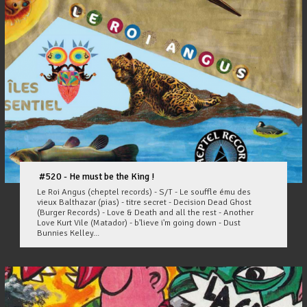
#520 - He must be the King !
Le Roi Angus (cheptel records) - S/T - Le souffle ému des
vieux Balthazar (pias) - titre secret - Decision Dead Ghost
(Burger Records) - Love & Death and all the rest - Another
Love Kurt Vile (Matador) - b'lieve i'm going down - Dust
Bunnies Kelley...