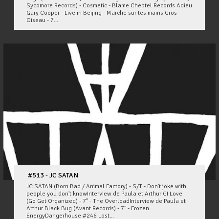
Sycomore Records) - Cosmetic - Blame Cheptel Records Adieu
Gary Cooper - Live in Beijing - Marche sur tes mains Gros
Oiseau - 7...
#513 - JC SATAN
JC SATAN (Born Bad / Animal Factory) - S/T - Don't joke with
people you don't knowInterview de Paula et Arthur GI Love
(Go Get Organized) - 7'' - The OverloadInterview de Paula et
Arthur Black Bug (Avant Records) - 7" - Frozen
EnergyDangerhouse #246 Lost...