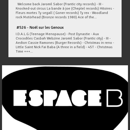
Welcome back Jaromil Sabor (Frantic city records) - III -
Knocked-out circus La bande à joe (Cheptel records) Hitoires -
Fleurs mortes Ty segall ( Goner records) Ty rex - Woodland
rock Motörhead (Bronze records 1980) Ace of the...
#526 - Noël sur les Genoux
I.D.A.L.G (Teenage Menopause) - Post Dynastie - Aux
Crocodiles Casbah Webzine Jaromil Sabor (Frantic city) - III -
Aedion Cassie Ramones (Burger Records) - Christmas in reno -
Little Saint Nick Fai Baba (A three in a field) - 45T - Christmas
Time +++...