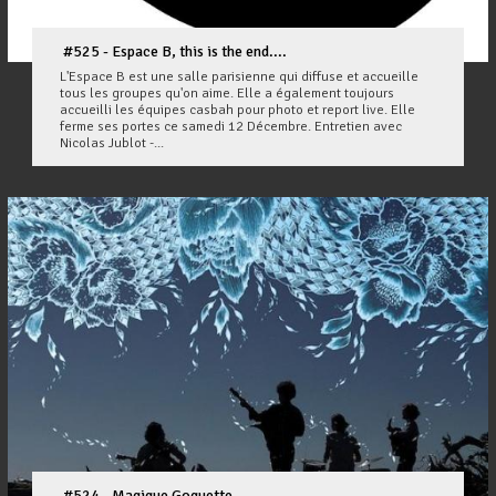
#525 - Espace B, this is the end....
L'Espace B est une salle parisienne qui diffuse et accueille
tous les groupes qu'on aime. Elle a également toujours
accueilli les équipes casbah pour photo et report live. Elle
ferme ses portes ce samedi 12 Décembre. Entretien avec
Nicolas Jublot -...
#524 - Magique Goguette