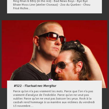
King Khan & BBQ (In the red) - Bad News Boys - Bye Bye
Bhaie Moss Line (atelier Ciseaux) - Zoo du Quebec - Chou
Frisé Richie...
#522 - Fluctuat nec Mergitur
Parce qu'on n'a pas vraiment les mots. Parce que l'on n'a pas
vraiment d'analyse de l'indicible. Parce qu'on ne veut pas
oublier. Parce qu'on ne veut pas baisser les yeux. Rock à la
casbah rend hommage à sa manière aux victimes du vendredi
13 novembre....