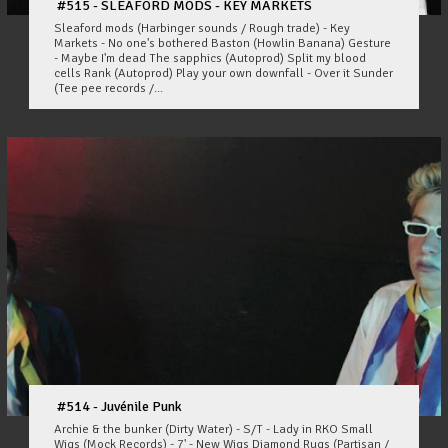
#515 - SLEAFORD MODS - KEY MARKETS
Sleaford mods (Harbinger sounds / Rough trade) - Key
Markets - No one's bothered Baston (Howlin Banana) Gesture
- Maybe I'm dead The sapphics (Autoprod) Split my blood
cells Rank (Autoprod) Play your own downfall - Over it Sunder
(Tee pee records /...
#514 - Juvénile Punk
Archie & the bunker (Dirty Water) - S/T - Lady in RKO Small
Wigs (Mock Records) - 7' - New Wigs Diamond Rugs (Partisan /