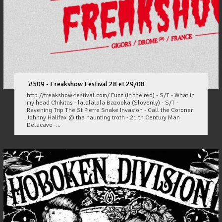
#509 - Freakshow Festival 28 et 29/08
http://freakshow-festival.com/ Fuzz (in the red) - S/T - What in
my head Chikitas - lalalalala Bazooka (Slovenly) - S/T -
Ravening Trip The St Pierre Snake Invasion - Call the Coroner
Johnny Halifax @ tha haunting troth - 21 th Century Man
Delacave -...