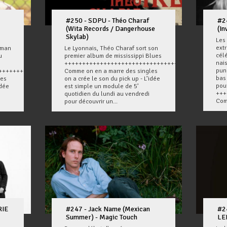
#250 - SDPU - Théo Charaf
#2
(Wita Records / Dangerhouse
(In
Skylab)
Les
ext
rman
Le Lyonnais, Théo Charaf sort son
cél
u
premier album de mississippi Blues
nai
+++++++++++++++++++++++++++++++++++++++
pun
+++++++++++++++
Comme on en a marre des singles
bas 
les
on a crée le son du pick up - L’idée
pour
idée
est simple un module de 5’
+++
quotidien du lundi au vendredi
Com
pour découvrir un...
RIE
#247 - Jack Name (Mexican
#2
Summer) - Magic Touch
LE