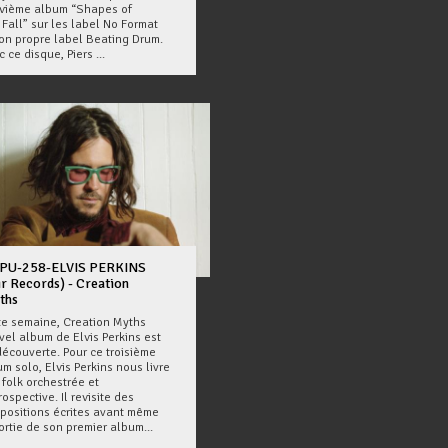
vième album “Shapes of
Fall” sur les label No Format
son propre label Beating Drum.
 ce disque, Piers ...
PU-258-ELVIS PERKINS
r Records) - Creation
ths
te semaine, Creation Myths
vel album de Elvis Perkins est
découverte. Pour ce troisième
m solo, Elvis Perkins nous livre
 folk orchestrée et
rospective. Il revisite des
positions écrites avant même
ortie de son premier album...