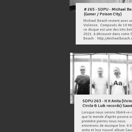
# 265 - SDPU - Michael Be
(Goner / Poison City)
Michael Beach revient avec 
Violence. Composés de 10 titr
ce disque est une des très bel
2021. à découvrir dans votre 
Beach : http://michaelbeach.o
SDPU 263 - it it Anita (Vici
Circle & Luik records) Sauv
Lorsque nous serons libéré•e•s
que le monde d'après posera s
première pierres nous nous
enivrerons de musique live. It it
anita et leur nouvel album Sau