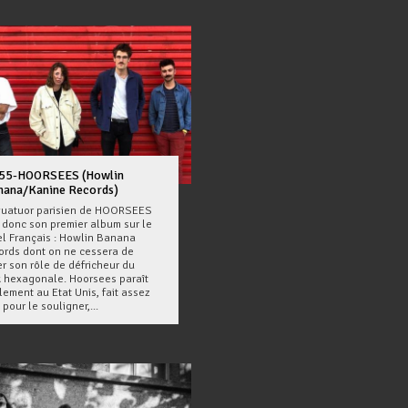
55-HOORSEES (Howlin
nana/Kanine Records)
quatuor parisien de HOORSEES
t donc son premier album sur le
el Français : Howlin Banana
ords dont on ne cessera de
r son rôle de défricheur du
k hexagonale. Hoorsees paraît
lement au Etat Unis, fait assez
 pour le souligner,...