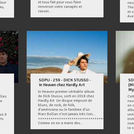
et tous fait pour vous faire
leur
neu
renverser votre canapés et
au,
The 
casser...
et 
Avec
SDPU - 259 - DICK STUSSO -
SD
In Heaven chez Hardly Art
(Mi
My
In Heaven premier véritable album
de Dick Stusso, sorti en 2018 chez
illes
Cet
Hardly Art Un disque emprunt de
la
nou
blues, de rock, de folk,
en 
d’américana ou le fantôme d’un
albu
Marc Bollan n’est jamais très loin...
ous à
une
++++++++++++++++++++++++++++++++
rts
inst
Comme on en a marre des...
com
la s