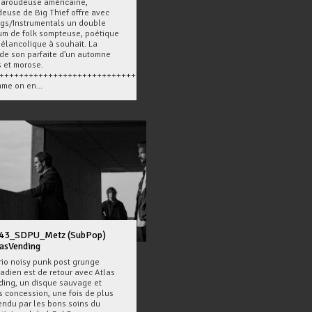
baroudeuse américaine,
deuse de Big Thief offre avec
gs/Instrumentals un double
um de folk sompteuse, poétique
mélancolique à souhait. La
de son parfaite d'un automne
s et morose.
++++++++++++++++++++++++++++++++++++
me on en...
43_SDPU_Metz (SubPop)
lasVending
trio noisy punk post grunge
adien est de retour avec Atlas
ding, un disque sauvage et
s concession, une fois de plus
endu par les bons soins du