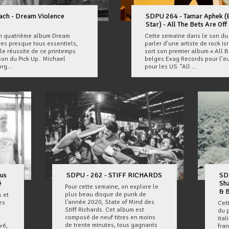
ach - Dream Violence
SDPU 264 - Tamar Aphek (E
Star) - All The Bets Are Off
un quatrième album Dream
Cette semaine dans le son du p
es presque tous essentiels,
parler d’une artiste de rock i
le réussite de ce printemps
sort son premier album « All Be
Son du Pick Up. Michael
belges Exag Records pour l’eur
rg...
pour les US "All ...
ous
SDPU - 262 - STIFF RICHARDS
SD
é
Sha
Pour cette semaine, on explore le
& 
plus beau disque de punk de
 et
l'année 2020, State of Mind des
es
Cet
Stiff Richards. Cet album est
du p
composé de neuf titres en moins
ital
de trente minutes, tous gagnants
vé,
fran