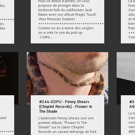
Pour ce début d'année, on vous
La 
propose de plonger dans la
lea
des
bedroom folk du californien Jack
Son
Name avec son album Magic Touch
alb
chez Mexican Summer.
et 
+++++++++++++++
+++++++++++++++++++++++++++++++++++++++
ban
les
Comme on en a marre des singles
frai
idée
on a crée le son du pick up
+++
- L’idée...
Com
#244-SDPU - Penny Shears
#2
(Cheptel Records) - Flower In
At
The Shade
Le 
ulot
Can
L'américain Penny shears sort son
ven
premier album, "Flower In The
san
Shade" sur le label Cheptel
+++++++++++++++
déf
Records un savant mélange de folk