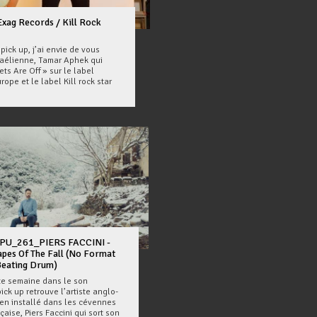
xag Records / Kill Rock
ick up, j’ai envie de vous
sraélienne, Tamar Aphek qui
ts Are Off » sur le label
ope et le label Kill rock star
PU_261_PIERS FACCINI -
pes Of The Fall (No Format
Beating Drum)
te semaine dans le son
ick up retrouve l’artiste anglo-
ien installé dans les cévennes
çaise, Piers Faccini qui sort son