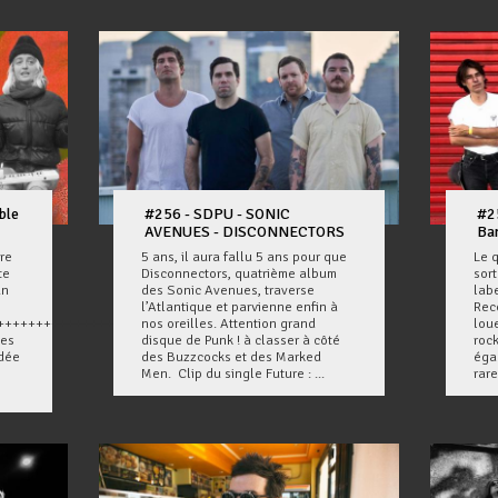
ble
#256 - SDPU - SONIC
#2
AVENUES - DISCONNECTORS
Ba
rre
5 ans, il aura fallu 5 ans pour que
Le 
te
Disconnectors, quatrième album
sor
un
des Sonic Avenues, traverse
lab
l’Atlantique et parvienne enfin à
Rec
++++++++++++++++
nos oreilles. Attention grand
loue
les
disque de Punk ! à classer à côté
roc
idée
des Buzzcocks et des Marked
éga
Men. Clip du single Future : ...
rare