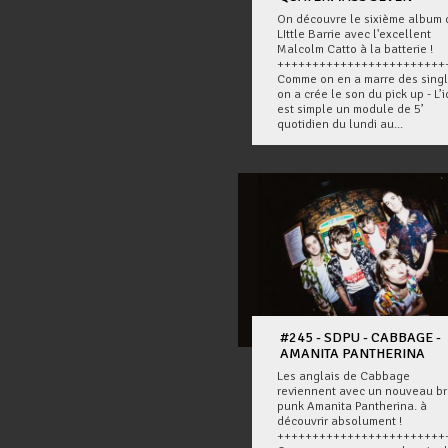
On découvre le sixième album 
LIttle Barrie avec l'excellent
Malcolm Catto à la batterie !
++++++++++++++++++++++++
Comme on en a marre des sing
on a crée le son du pick up - L’
est simple un module de 5’
quotidien du lundi au...
#245 - SDPU - CABBAGE -
AMANITA PANTHERINA
Les anglais de Cabbage
reviennent avec un nouveau br
punk Amanita Pantherina. à
découvrir absolument !
++++++++++++++++++++++++