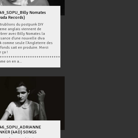
49_SDPU_Billy Nomates
vada Records)
 trublions du postpunk DIY
reme anglais viennent de
ébrer avec Billy Nomates la
ssance d'une nouvelle diva
k comme seule l'Angleterre des
fonds sait en produire. Merci
 ça !
++++++++++++++++++++++++++++++++++++
me on en a...
46_SDPU_ADRIANNE
NKER (4AD) SONGS