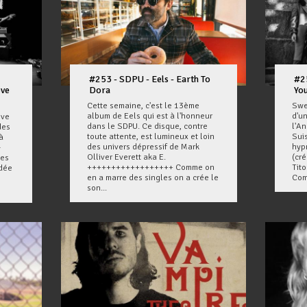
#253 - SDPU - Eels - Earth To
#2
ove
Dora
You
Cette semaine, c'est le 13ème
Swe
album de Eels qui est à l'honneur
d'u
ove
dans le SDPU. Ce disque, contre
l'An
des
toute attente, est lumineux et loin
Sui
à
des univers dépressif de Mark
hyp
-
Olliver Everett aka E.
(cr
les
++++++++++++++++++ Comme on
Tit
idée
en a marre des singles on a crée le
Com
son...