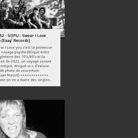
52 - SDPU - Swear I Love
 (Exag' Records)
ar I Love you c'est la promesse
n voyage psychedélique entre
gleterre des 70's/80's et la
sse de 2021, un voyage sonore
notique, drogué•e•s d'extase.
édit photo de couverture
ouan Massé) +++++++++++++
me on en a marre des singles...