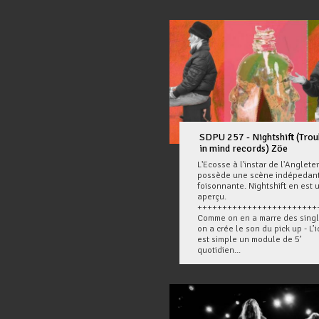
SDPU 257 - Nightshift (Trou
in mind records) Zöe
L'Ecosse à l'instar de l'Anglete
possède une scène indépedan
foisonnante. Nightshift en est 
aperçu.
++++++++++++++++++++++++
Comme on en a marre des sing
on a crée le son du pick up - L’
est simple un module de 5’
quotidien...