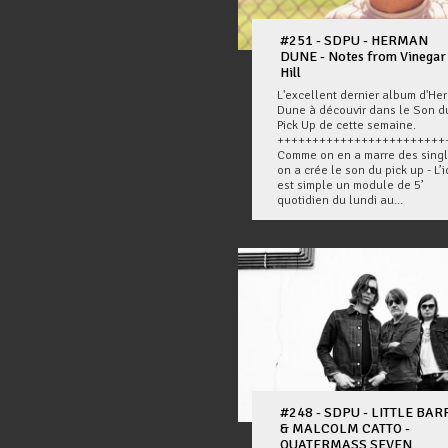
#251 - SDPU - HERMAN
DUNE - Notes from Vinegar
Hill
L'excellent dernier album d'He
Dune à découvir dans le Son d
Pick Up de cette semaine.
++++++++++++++++++++++++
Comme on en a marre des sing
on a crée le son du pick up - L’
est simple un module de 5’
quotidien du lundi au...
#248 - SDPU - LITTLE BAR
& MALCOLM CATTO -
QUATERMASS SEVEN