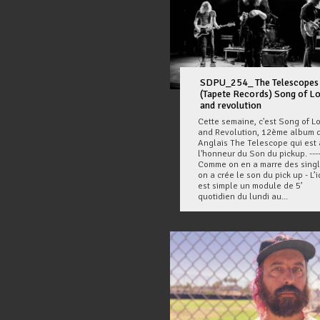
SDPU_254_ The Telescopes
(Tapete Records) Song of L
and revolution
Cette semaine, c'est Song of L
and Revolution, 12ème album 
Anglais The Telescope qui est 
l'honneur du Son du pickup. ---
Comme on en a marre des sing
on a crée le son du pick up - L’
est simple un module de 5’
quotidien du lundi au...