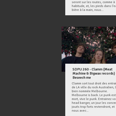
seront sur les routes, comme à 
habitude, et, les pieds dans l'e
bière à la main, nous...
SDPU 260 - Clamm (Meat
Machine & Bigwax records)
Beseech me
Clamm sort tout droit des entra
de LA ville du rock Australien, 
bien nommée Melbourne.
Melbourne is back. Le punk est
mort, vive le punk. Entrainez v
head banger, un jour les conce
joués trop forts reviendront, et
nous avec...