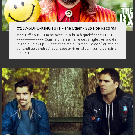
#157-SDPU-KING TUFF - The Other - Sub Pop Records
King Tuff nous illumine avec un album à qualifier de CULTE !
+++++++++++++ Comme on en a marre des singles on a crée
le son du pick up - L’idée est simple un module de 5’ quotidien
du lundi au vendredi pour découvrir un album sur la semaine.
- 30 à 1...