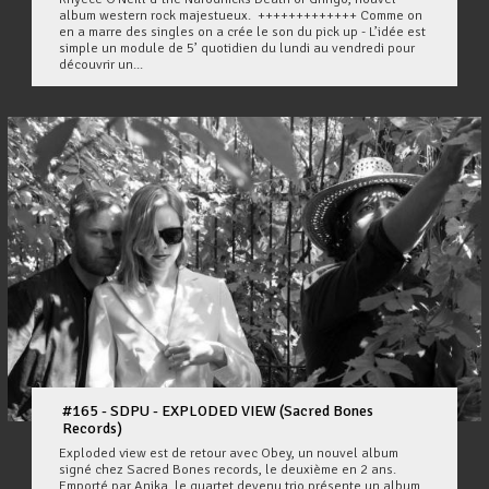
album western rock majestueux. +++++++++++++ Comme on
en a marre des singles on a crée le son du pick up - L’idée est
simple un module de 5’ quotidien du lundi au vendredi pour
découvrir un...
#165 - SDPU - EXPLODED VIEW (Sacred Bones
Records)
Exploded view est de retour avec Obey, un nouvel album
signé chez Sacred Bones records, le deuxième en 2 ans.
Emporté par Anika, le quartet devenu trio présente un album