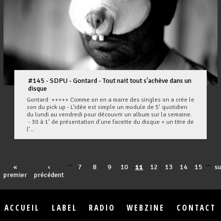
#145 - SDPU - Gontard - Tout nait tout s'achève dans un
disque
Gontard +++++ Comme on en a marre des singles on a crée le
son du pick up - L’idée est simple un module de 5’ quotidien
du lundi au vendredi pour découvrir un album sur la semaine.
- 30 à 1’ de présentation d’une facette du disque + un titre de
l’...
…
…
«
‹
7
8
9
10
11
12
13
14
15
su
premier
précédent
ACCUEIL
LABEL
RADIO
WEBZINE
CONTACT