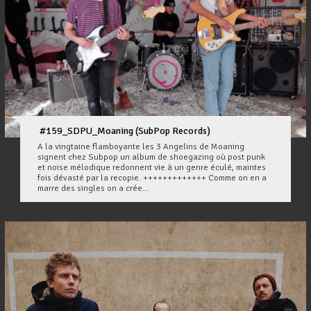
#159_SDPU_Moaning (SubPop Records)
A la vingtaine flamboyante les 3 Angelins de Moaning
signent chez Subpop un album de shoegazing où post punk
et noise mélodique redonnent vie à un genre éculé, maintes
fois dévasté par la recopie. +++++++++++++ Comme on en a
marre des singles on a crée...