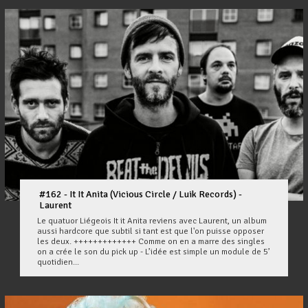
#162 - It It Anita (Vicious Circle / Luik Records) -
Laurent
Le quatuor Liégeois It it Anita reviens avec Laurent, un album
aussi hardcore que subtil si tant est que l'on puisse opposer
les deux. +++++++++++++ Comme on en a marre des singles
on a crée le son du pick up - L’idée est simple un module de 5’
quotidien...