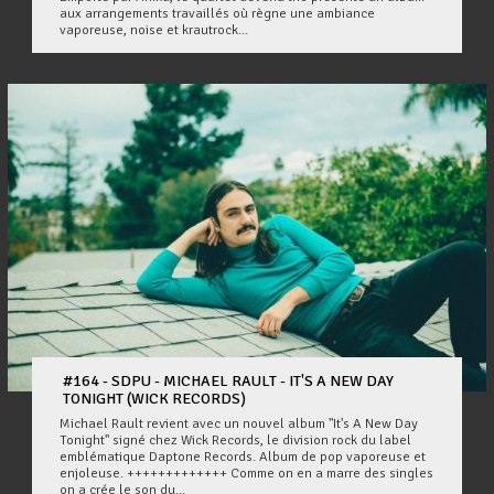
aux arrangements travaillés où règne une ambiance
vaporeuse, noise et krautrock...
#164 - SDPU - MICHAEL RAULT - IT'S A NEW DAY
TONIGHT (WICK RECORDS)
Michael Rault revient avec un nouvel album "It's A New Day
Tonight" signé chez Wick Records, le division rock du label
emblématique Daptone Records. Album de pop vaporeuse et
enjoleuse. +++++++++++++ Comme on en a marre des singles
on a crée le son du...