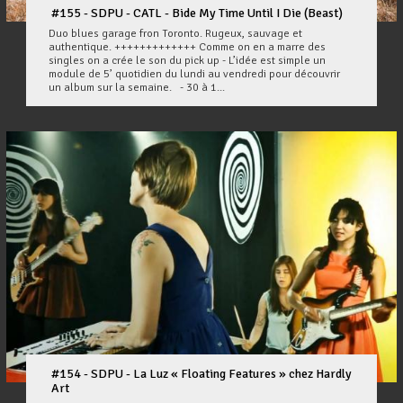
#155 - SDPU - CATL - Bide My Time Until I Die (Beast)
Duo blues garage fron Toronto. Rugeux, sauvage et
authentique. +++++++++++++ Comme on en a marre des
singles on a crée le son du pick up - L’idée est simple un
module de 5’ quotidien du lundi au vendredi pour découvrir
un album sur la semaine. - 30 à 1...
#154 - SDPU - La Luz « Floating Features » chez Hardly
Art