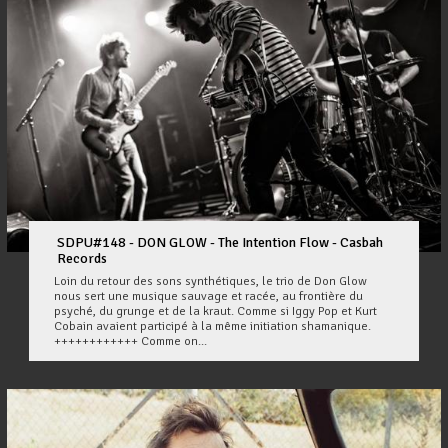
SDPU#148 - DON GLOW - The Intention Flow - Casbah
Records
Loin du retour des sons synthétiques, le trio de Don Glow
nous sert une musique sauvage et racée, au frontière du
psyché, du grunge et de la kraut. Comme si Iggy Pop et Kurt
Cobain avaient participé à la même initiation shamanique.
++++++++++++ Comme on...