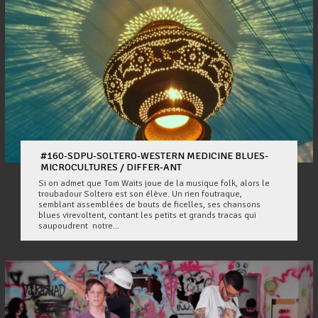
#160-SDPU-SOLTERO-WESTERN MEDICINE BLUES-
MICROCULTURES / DIFFER-ANT
Si on admet que Tom Waits joue de la musique folk, alors le
troubadour Soltero est son élève. Un rien foutraque,
semblant assemblées de bouts de ficelles, ses chansons
blues virevoltent, contant les petits et grands tracas qui
saupoudrent notre...