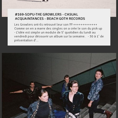
#169-SDPU-THE GROWLERS - CASUAL
ACQUAINTANCES - BEACH GOTH RECORDS
Les Growlers ont-ils retrouvé leur son ??? +++++++++++++
Comme on en a marre des singles on a crée le son du pick up
- L’idée est simple un module de 5’ quotidien du lundi au
vendredi pour découvrir un album sur la semaine. - 30 à 1’ de
présentation d’...