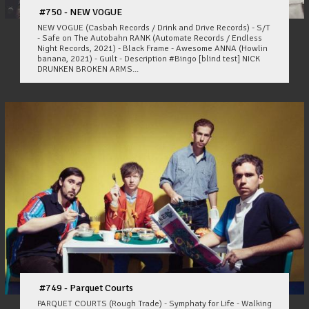
#750 - NEW VOGUE
NEW VOGUE (Casbah Records / Drink and Drive Records) - S/T
- Safe on The Autobahn RANK (Automate Records / Endless
Night Records, 2021) - Black Frame - Awesome ANNA (Howlin
banana, 2021) - Guilt - Description #Bingo [blind test] NICK
DRUNKEN BROKEN ARMS...
#749 - Parquet Courts
PARQUET COURTS (Rough Trade) - Symphaty for Life - Walking