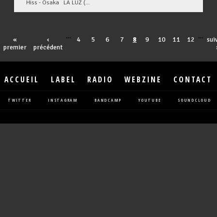
Hiss - Osaka LA LUZ (...
…
…
«
‹
4
5
6
7
8
9
10
11
12
sui
premier
précédent
ACCUEIL
LABEL
RADIO
WEBZINE
CONTACT
TWITTER
INSTAGRAM
BANDCAMP
YOUTUBE
SOUNDCLOUD
Pages