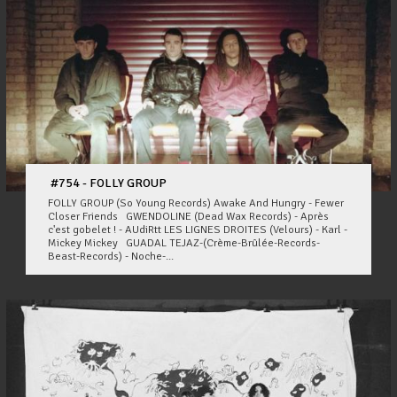
#754 - FOLLY GROUP
FOLLY GROUP (So Young Records) Awake And Hungry - Fewer
Closer Friends GWENDOLINE (Dead Wax Records) - Après
c'est gobelet ! - AUdiRtt LES LIGNES DROITES (Velours) - Karl -
Mickey Mickey GUADAL TEJAZ-(Crème-Brûlée-Records-
Beast-Records) - Noche-...