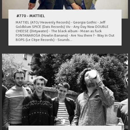
#770 - MATTIEL
MATTIEL (ATO/ Heavenly Records) - Georgia Gothic - Jeff
Goldblum SPICE (Dais Records) Viv - Any Day Now DOUBLE
CHEESE (Dirtywater) - The black album - Mean as fuck
FONTANAROSA (Howlin Banana) - Are You there ? - Way In Out
BOPS (Le Cèpe Records) - Sounds...