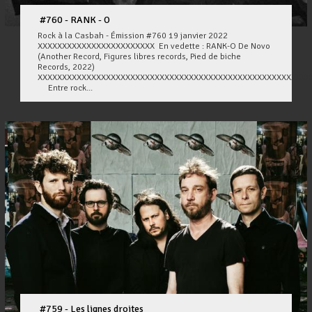
#760 - RANK - O
Rock à la Casbah - Émission #760 19 janvier 2022
XXXXXXXXXXXXXXXXXXXXXXXX En vedette : RANK-O De Novo
(Another Record, Figures libres records, Pied de biche
Records, 2022)
XXXXXXXXXXXXXXXXXXXXXXXXXXXXXXXXXXXXXXXXXXXXXXXXXXXXXXXX
Entre rock...
#759 - Les lignes droites