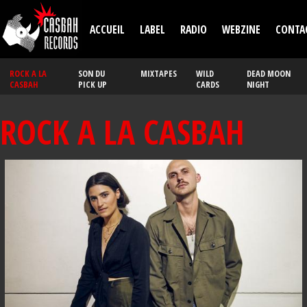
Aller au contenu principal
ACCUEIL
LABEL
RADIO
WEBZINE
CONTA
ROCK A LA
SON DU
MIXTAPES
WILD
DEAD MOON
CASBAH
PICK UP
CARDS
NIGHT
ROCK A LA CASBAH