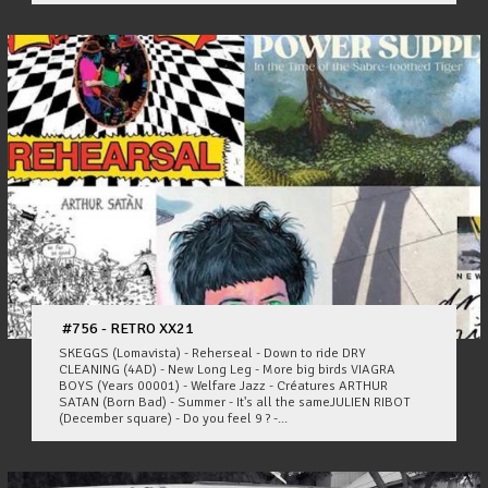
#756 - RETRO XX21
SKEGGS (Lomavista) - Reherseal - Down to ride DRY
CLEANING (4AD) - New Long Leg - More big birds VIAGRA
BOYS (Years 00001) - Welfare Jazz - Créatures ARTHUR
SATAN (Born Bad) - Summer - It's all the sameJULIEN RIBOT
(December square) - Do you feel 9 ? -...