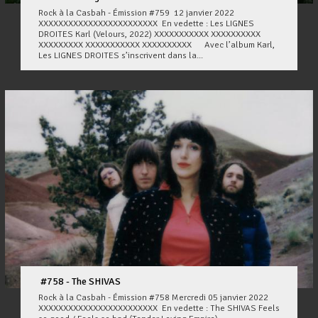
Rock à la Casbah - Émission #759 12 janvier 2022
XXXXXXXXXXXXXXXXXXXXXXXX En vedette : Les LIGNES
DROITES Karl (Velours, 2022) XXXXXXXXXXX XXXXXXXXXX
XXXXXXXXX XXXXXXXXXXX XXXXXXXXXX Avec l’album Karl,
Les LIGNES DROITES s’inscrivent dans la...
#758 - The SHIVAS
Rock à la Casbah - Émission #758 Mercredi 05 janvier 2022
XXXXXXXXXXXXXXXXXXXXXXXX En vedette : The SHIVAS Feels