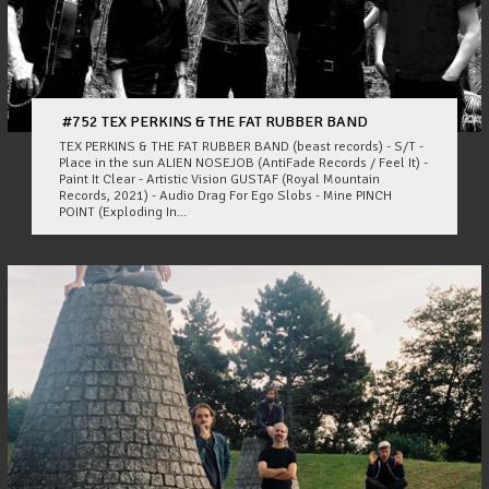
#752 TEX PERKINS & THE FAT RUBBER BAND
TEX PERKINS & THE FAT RUBBER BAND (beast records) - S/T -
Place in the sun ALIEN NOSEJOB (AntiFade Records / Feel It) -
Paint It Clear - Artistic Vision GUSTAF (Royal Mountain
Records, 2021) - Audio Drag For Ego Slobs - Mine PINCH
POINT (Exploding In...