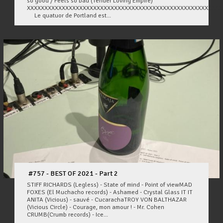
so good / Feels so bad (Tender Loving Empire)
XXXXXXXXXXXXXXXXXXXXXXXXXXXXXXXXXXXXXXXXXXXXXXXXXXXXXXXX
Le quatuor de Portland est...
#757 - BEST OF 2021 - Part 2
STIFF RICHARDS (Legless) - State of mind - Point of viewMAD
FOXES (El Muchacho records) - Ashamed - Crystal Glass IT IT
ANITA (Vicious) - sauvé - CucarachaTROY VON BALTHAZAR
(Vicious Circle) - Courage, mon amour ! - Mr. Cohen
CRUMB(Crumb records) - Ice...