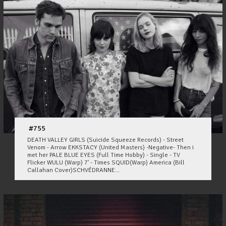
#755
DEATH VALLEY GIRLS (Suicide Squeeze Records) - Street
Venom - Arrow EKKSTACY (United Masters) -Negative- Then i
met her PALE BLUE EYES (Full Time Hobby) - Single - TV
Flicker WULU (Warp) 7' - Times SQUID(Warp) America (Bill
Callahan Cover)SCHVÉDRANNE...