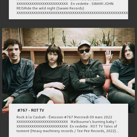
XXXXXXXXXXXXXXXXXXXXXXXX En vedette : SWAMI JOHN
REISRide the wild night (Swami Records)
XXXXXXXXXXXXXXXXXXXXXXXXXXXXXXXXXXXXXXXXXXXXXXXXXXXXXXXXX
#767 - ROT TV
Rock à la Casbah - Émission #767 Mercredi 09 mars 2022
XXXXXXXXXXXXXXXXXXXXXXXX Melbourne's burning baby !
XXXXXXXXXXXXXXXXXXXXXXXX En vedette : ROT TV Tales of
torment (Heavy machinery records / Tee Pee Records, 2022)...