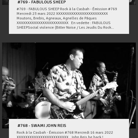
#769 - FABULOUS SHEEP
#769 - FABULOUS SHEEP Rock à la Casbah - Émission #769
Mercredi 23 mars 2022 XXXXXXXXXXXXXXXXXXXXXXXX
Moutons, Brebis, Agneaux, Agnelles de Pâques
XXXXXXXXXXXXXXXXXXXXXXXX En vedette : FABULOUS
SHEEPSocial violence (Bitter Noise / Les Jeudis Du Rock...
#768 - SWAMI JOHN REIS
Rock à la Casbah - Émission #768 Mercredi 16 mars 2022
XXXXXXXXXXXXXXXXXXXXXXXX John Reis be back !