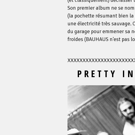
(et classiquement) décrasser l
Son premier album ne se no
(la pochette résumant bien la 
une électricité très sauvage.
du garage pour emmener sa no
froides (BAUHAUS n'est pas loi
XXXXXXXXXXXXXXXXXXXXXX
P R E T T Y I N S