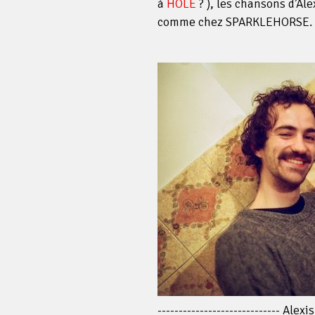
à
HOLE
? ), les chansons d’Ale
comme chez SPARKLEHORSE.
----------------------------- Alex