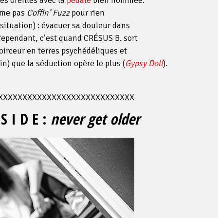
es oreilles avec la
pédale
bien nommée.
mme pas
Coffin’ Fuzz
pour rien
situation) : évacuer sa douleur dans
 Cependant, c’est quand CRÉSUS B. sort
irceur en terres psychédéliques et
n) que la séduction opère le plus (
Gypsy Doll
).
XXXXXXXXXXXXXXXXXXXXXXXXXXXX
 I D E :
never get older