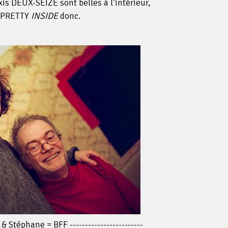
xis DEUX-SEIZE sont belles à l’intérieur,
 PRETTY
INSIDE
donc.
is & Stéphane = BFF ------------------------