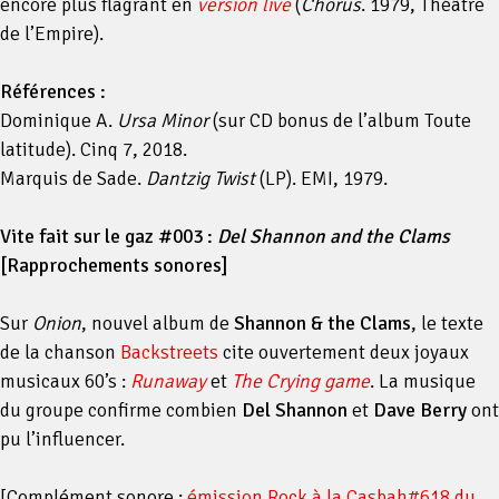
encore plus flagrant en
version live
(
Chorus
. 1979, Théâtre
de l’Empire).
Références :
Dominique A.
Ursa Minor
(sur CD bonus de l’album Toute
latitude). Cinq 7, 2018.
Marquis de Sade.
Dantzig Twist
(LP). EMI, 1979.
Vite fait sur le gaz #003 :
Del Shannon and the Clams
[Rapprochements sonores]
Sur
Onion
, nouvel album de
Shannon & the Clams
, le texte
de la chanson
Backstreets
cite ouvertement deux joyaux
musicaux 60’s :
Runaway
et
The Crying game
. La musique
du groupe confirme combien
Del Shannon
et
Dave Berry
ont
pu l’influencer.
[Complément sonore :
émission Rock à la Casbah#618 du