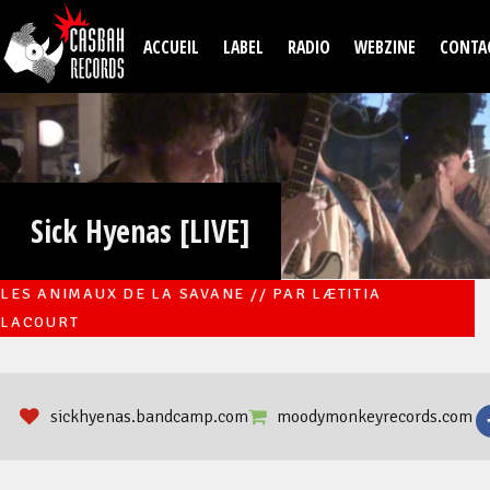
Aller au contenu principal
ACCUEIL
LABEL
RADIO
WEBZINE
CONTA
Sick Hyenas [LIVE]
LES ANIMAUX DE LA SAVANE // PAR LÆTITIA
LACOURT
sickhyenas.bandcamp.com
moodymonkeyrecords.com
ter