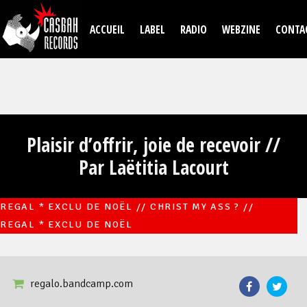
Aller au contenu principal
ACCUEIL
LABEL
RADIO
WEBZINE
CONTA
Plaisir d’offrir, joie de recevoir //
Par Laëtitia Lacourt
REGAL * EXCLU DE NOËL // CHRIST MY ASS ? //
REGAL * EXCLU DE NOËL
regalo.bandcamp.com