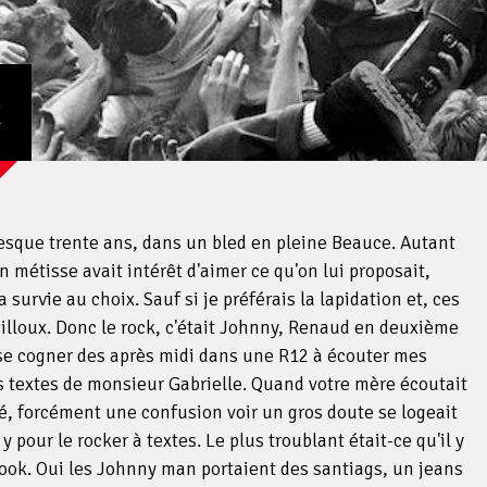
k
 presque trente ans, dans un bled en pleine Beauce. Autant
n métisse avait intérêt d'aimer ce qu'on lui proposait,
book
Twitter
la survie au choix. Sauf si je préférais la lapidation et, ces
ailloux. Donc le rock, c'était Johnny, Renaud en deuxième
lu se cogner des après midi dans une R12 à écouter mes
es textes de monsieur Gabrielle. Quand votre mère écoutait
ré, forcément une confusion voir un gros doute se logeait
 pour le rocker à textes. Le plus troublant était-ce qu'il y
 look. Oui les Johnny man portaient des santiags, un jeans