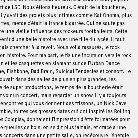
rt de LSD. Nous étions heureux. C'était de la boucherie,
 Il y avait des projets plus intimes comme Kat Onoma, plus
tes, merde c'était la france bigarrée. Qui ne saute pas
ore une vieille influence des rockeurs footballeurs. Cette
nir d'une belle histoire avec une fille du lycée. Il faut
ais chercher à la revoir. Nous voilà rassurés, le rock
 histoire. Pour ma part, je fis une incursion vers le rock
dan et les casquettes en slamant sur de l'Urban Dance
, Fishbone, Bad Brain, Suicidal Tendecies et consort. Le
rouvait dans des salles de plus en plus grandes, les
te de super productions, le temps de la boucherie était
ler voir un concert, mais regarder un show. Il y a toujours
 rencontres qui vous donnent des frissons, un Nick Cave
ble, toutes ces grosses dates qui ont inspiré les Rolling
es Coldplay, donnaient l'impression d'être formatées pour
te gueules de bois, on se dit plus jamais, et grâce à une
s concerts dans une petite salle, on redécouvre l'énergie