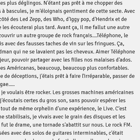
 les plus déglingos. N'étant pas prêt à me chopper des
à bascules, je m'éloignais gentiment de cette secte. Avec
 côté des Led Zepp, des Who, d'Iggy pop, d'Hendrix et de
je les écouterai plus tard. Avant ça, il me fallut une autre
uvrir un autre groupe de rock français....Téléphone, le
s avec des fausses taches de vin sur les fringues. Ça,
ldman qui ne se lavaient pas les cheveux. Aimer Téléphone
jeur, pouvoir partager avec les filles nos malaises d'ados.
 des Américanas, beaucoup, beaucoup plus confortables.
 de déceptions, j'étais prêt à faire l'irréparable, passer de
gae.....
e je voulais être rocker. Les grosses machines américaines
écoutais certes du gros son, sans pouvoir espérer les
 tout de même orphelin d'une expérience, le Live. C'est
e stabilisais, je vivais avec le grain des disques et les
e fut le drame, une tornade s'abattit sur nous. Le rock FM.
ées avec des solos de guitares interminables, c'était