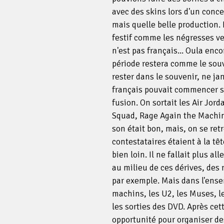
avec des skins lors d'un conce
mais quelle belle production.
festif comme les négresses ver
n'est pas français... Oula enc
période restera comme le souve
rester dans le souvenir, ne jam
français pouvait commencer son
fusion. On sortait les Air Jor
Squad, Rage Again the Machine
son était bon, mais, on se ret
contestataires étaient à la tê
bien loin. Il ne fallait plus al
au milieu de ces dérives, des
par exemple. Mais dans l'ensem
machins, les U2, les Muses, l
les sorties des DVD. Après cet
opportunité pour organiser de