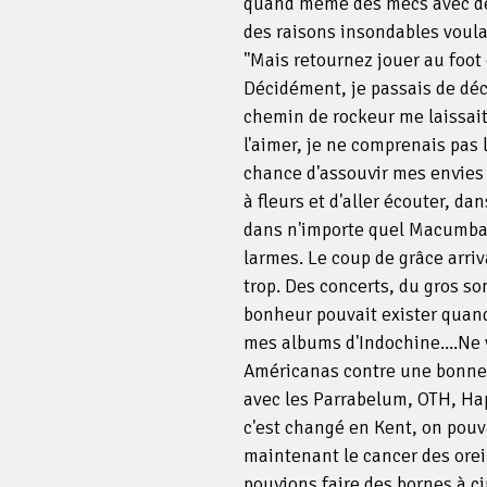
quand même des mecs avec des
des raisons insondables voul
"Mais retournez jouer au foot 
Décidément, je passais de déc
chemin de rockeur me laissait p
l'aimer, je ne comprenais pas 
chance d'assouvir mes envies 
à fleurs et d'aller écouter, da
dans n'importe quel Macumba l
larmes. Le coup de grâce arriv
trop. Des concerts, du gros son
bonheur pouvait exister quand 
mes albums d'Indochine....Ne
Américanas contre une bonne p
avec les Parrabelum, OTH, Hap
c'est changé en Kent, on pouv
maintenant le cancer des orei
pouvions faire des bornes à ci