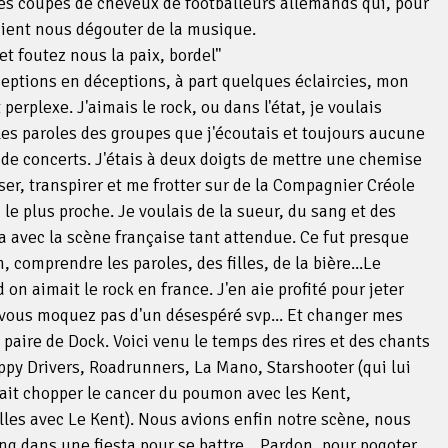
 coupes de cheveux de footballeurs allemands qui, pour
aient nous dégouter de la musique.
et foutez nous la paix, bordel"
eptions en déceptions, à part quelques éclaircies, mon
erplexe. J'aimais le rock, ou dans l'état, je voulais
les paroles des groupes que j'écoutais et toujours aucune
de concerts. J'étais à deux doigts de mettre une chemise
nser, transpirer et me frotter sur de la Compagnier Créole
e plus proche. Je voulais de la sueur, du sang et des
a avec la scène française tant attendue. Ce fut presque
, comprendre les paroles, des filles, de la bière...Le
on aimait le rock en france. J'en aie profité pour jeter
 vous moquez pas d'un désespéré svp... Et changer mes
aire de Dock. Voici venu le temps des rires et des chants
py Drivers, Roadrunners, La Mano, Starshooter (qui lui
ait chopper le cancer du poumon avec les Kent,
lles avec Le Kent). Nous avions enfin notre scène, nous
nq dans une fiesta pour se battre....Pardon, pour pogoter