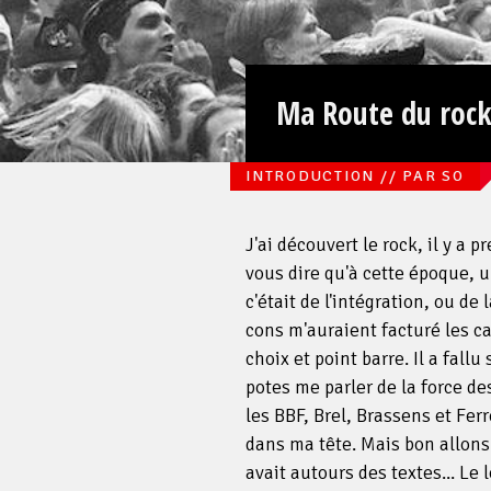
Ma Route du roc
INTRODUCTION // PAR SO
J'ai découvert le rock, il y a
vous dire qu'à cette époque, u
Face
c'était de l'intégration, ou de 
cons m'auraient facturé les c
choix et point barre. Il a fal
potes me parler de la force d
les BBF, Brel, Brassens et Fer
dans ma tête. Mais bon allons y
avait autours des textes... Le