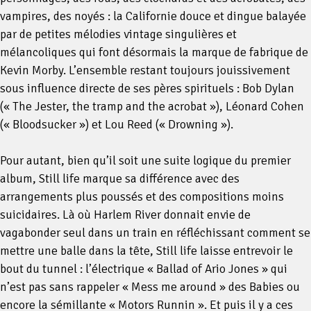
vampires, des noyés : la Californie douce et dingue balayée
par de petites mélodies vintage singulières et
mélancoliques qui font désormais la marque de fabrique de
Kevin Morby. L’ensemble restant toujours jouissivement
sous influence directe de ses pères spirituels : Bob Dylan
(« The Jester, the tramp and the acrobat »), Léonard Cohen
(« Bloodsucker ») et Lou Reed (« Drowning »).
Pour autant, bien qu’il soit une suite logique du premier
album, Still life marque sa différence avec des
arrangements plus poussés et des compositions moins
suicidaires. Là où Harlem River donnait envie de
vagabonder seul dans un train en réfléchissant comment se
mettre une balle dans la tête, Still life laisse entrevoir le
bout du tunnel : l’électrique « Ballad of Ario Jones » qui
n’est pas sans rappeler « Mess me around » des Babies ou
encore la sémillante « Motors Runnin ». Et puis il y a ces