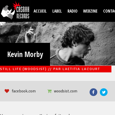
Aller au contenu principal
ACCUEIL
LABEL
RADIO
WEBZINE
CONTA
Kevin Morby
STILL LIFE (WOODSIST) // PAR LAETITIA LACOURT
facebook.com
woodsist.com