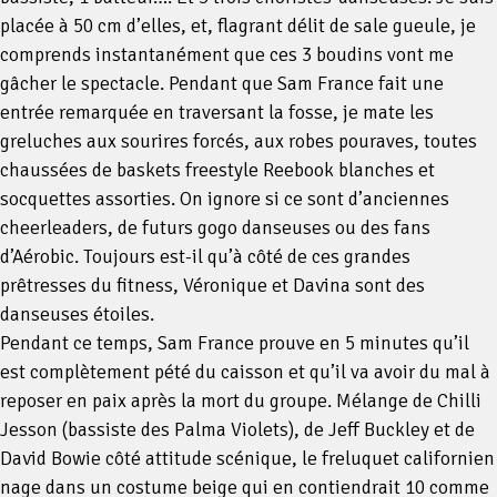
placée à 50 cm d’elles, et, flagrant délit de sale gueule, je
comprends instantanément que ces 3 boudins vont me
gâcher le spectacle. Pendant que Sam France fait une
entrée remarquée en traversant la fosse, je mate les
greluches aux sourires forcés, aux robes pouraves, toutes
chaussées de baskets freestyle Reebook blanches et
socquettes assorties. On ignore si ce sont d’anciennes
cheerleaders, de futurs gogo danseuses ou des fans
d’Aérobic. Toujours est-il qu’à côté de ces grandes
prêtresses du fitness, Véronique et Davina sont des
danseuses étoiles.
Pendant ce temps, Sam France prouve en 5 minutes qu’il
est complètement pété du caisson et qu’il va avoir du mal à
reposer en paix après la mort du groupe. Mélange de Chilli
Jesson (bassiste des Palma Violets), de Jeff Buckley et de
David Bowie côté attitude scénique, le freluquet californien
nage dans un costume beige qui en contiendrait 10 comme