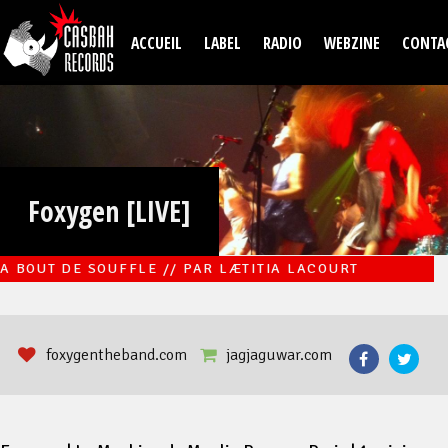
Aller au contenu principal
ACCUEIL
LABEL
RADIO
WEBZINE
CONTA
Foxygen [LIVE]
A BOUT DE SOUFFLE // PAR LÆTITIA LACOURT
foxygentheband.com
jagjaguwar.com