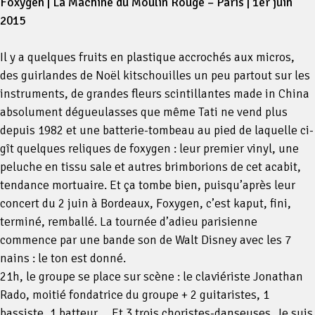
Foxygen | La Machine du Moulin Rouge – Paris | 1er juin
2015
Il y a quelques fruits en plastique accrochés aux micros,
des guirlandes de Noël kitschouilles un peu partout sur les
instruments, de grandes fleurs scintillantes made in China
absolument dégueulasses que même Tati ne vend plus
depuis 1982 et une batterie-tombeau au pied de laquelle ci-
gît quelques reliques de foxygen : leur premier vinyl, une
peluche en tissu sale et autres brimborions de cet acabit,
tendance mortuaire. Et ça tombe bien, puisqu’après leur
concert du 2 juin à Bordeaux, Foxygen, c’est kaput, fini,
terminé, remballé. La tournée d’adieu parisienne
commence par une bande son de Walt Disney avec les 7
nains : le ton est donné.
21h, le groupe se place sur scène : le claviériste Jonathan
Rado, moitié fondatrice du groupe + 2 guitaristes, 1
bassiste, 1 batteur…. Et 3 trois choristes-danseuses. Je suis