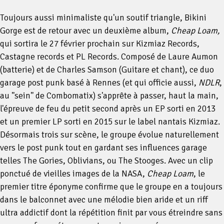
Toujours aussi minimaliste qu'un soutif triangle, Bikini
Gorge est de retour avec un deuxième album,
Cheap Loam,
qui sortira le 27 février prochain sur Kizmiaz Records,
Castagne records et PL Records. Composé de Laure Aumon
(batterie) et de Charles Samson (Guitare et chant), ce duo
garage post punk basé à Rennes (et qui officie aussi,
NDLR
,
au "sein" de Combomatix) s'apprête à passer, haut la main,
l'épreuve de feu du petit second après un EP sorti en 2013
et un premier LP sorti en 2015 sur le label nantais Kizmiaz.
Désormais trois sur scène, le groupe évolue naturellement
vers le post punk tout en gardant ses influences garage
telles The Gories, Oblivians, ou The Stooges. Avec un clip
ponctué de vieilles images de la NASA,
Cheap Loam
, le
premier titre éponyme confirme que le groupe en a toujours
dans le balconnet avec une mélodie bien aride et un riff
ultra addictif dont la répétition finit par vous étreindre sans