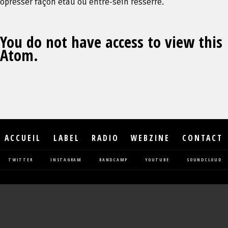
opresser façon étau ou entre-sein resserré.
You do not have access to view this
Atom.
ACCUEIL
LABEL
RADIO
WEBZINE
CONTACT
TWITTER
INSTAGRAM
BANDCAMP
YOUTUBE
SOUNDCLOUD