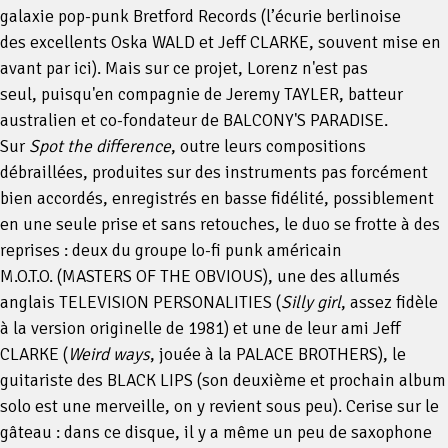
galaxie pop-punk Bretford Records (l’écurie berlinoise
des excellents Oska WALD et Jeff CLARKE, souvent mise en
avant par ici). Mais sur ce projet, Lorenz n'est pas
seul, puisqu'en compagnie de Jeremy TAYLER, batteur
australien et co-fondateur de BALCONY'S PARADISE.
Sur
Spot the difference
, outre leurs compositions
débraillées, produites sur des instruments pas forcément
bien accordés, enregistrés en basse fidélité, possiblement
en une seule prise et sans retouches, le duo se frotte à des
reprises : deux du groupe lo-fi punk américain
M.O.T.O. (MASTERS OF THE OBVIOUS), une des allumés
anglais TELEVISION PERSONALITIES (
Silly girl
, assez fidèle
à la version originelle de 1981) et une de leur ami Jeff
CLARKE (
Weird ways
, jouée à la PALACE BROTHERS), le
guitariste des BLACK LIPS (son deuxième et prochain album
solo est une merveille, on y revient sous peu). Cerise sur le
gâteau : dans ce disque, il y a même un peu de saxophone