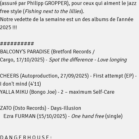
(assuré par Philipp GROPPER), pour ceux qui aiment le jazz
free style (
Fishing next to the lillies
).
Notre vedette de la semaine est un des albums de l'année
2025 !!!
##########
BALCONY'S PARADISE (Bretford Records /
Cargo, 17/10/2025) -
Spot the difference - Love longing
CHEERS (Autoproduction, 27/09/2025) - First attempt (EP) -
I don't mind (4'11)
YALLA MIKU (Bongo Joe) - 2 – maximum Self-Care
ZATO (Osto Records) - Days-Illusion
Ezra FURMAN (15/10/2025) -
One hand free
(single)
D A N G E R H O U S E :