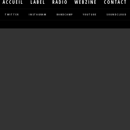
ACCUEIL
LABEL
RADIO
WEBZINE
CONTACT
TWITTER
INSTAGRAM
BANDCAMP
YOUTUBE
SOUNDCLOUD