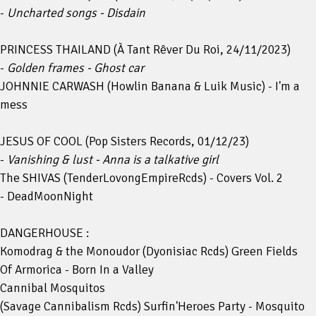
-
Uncharted songs - Disdain
PRINCESS THAILAND (À Tant Rêver Du Roi, 24/11/2023)
-
Golden frames - Ghost car
JOHNNIE CARWASH (Howlin Banana & Luik Music) - I'm a
mess
JESUS OF COOL (Pop Sisters Records, 01/12/23)
-
Vanishing & lust - Anna is a talkative girl
The SHIVAS (TenderLovongEmpireRcds) - Covers Vol. 2
- DeadMoonNight
DANGERHOUSE :
Komodrag & the Monoudor (Dyonisiac Rcds) Green Fields
Of Armorica - Born In a Valley
Cannibal Mosquitos
(Savage Cannibalism Rcds) Surfin'Heroes Party - Mosquito