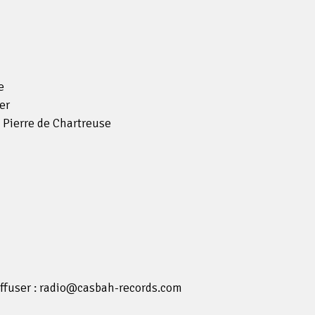
e
er
 Pierre de Chartreuse
o
iffuser : radio@casbah-records.com