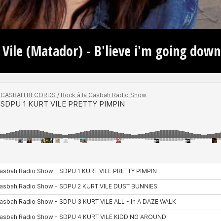
 Vile (Matador) - B'lieve i'm going down