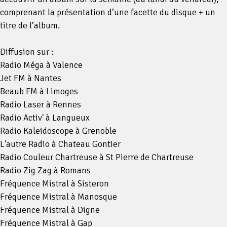
інтернету, банківська картка та кілька хвилин вільного
comprenant la présentation d’une facette du disque + un
часу. Такий формат кредитування особливо зручний для
titre de l’album.
тих, хто потребує фінансової допомоги незалежно від
часу доби. Важливо лише правильно розрахувати свої
Diffusion sur :
можливості та дотримуватись умов повернення, щоб
Radio Méga à Valence
уникнути додаткових витрат та штрафів.
Jet FM à Nantes
Beaub FM à Limoges
Radio Laser à Rennes
Radio Activ' à Langueux
Radio Kaleidoscope à Grenoble
L'autre Radio à Chateau Gontier
Radio Couleur Chartreuse à St Pierre de Chartreuse
Radio Zig Zag à Romans
Fréquence Mistral à Sisteron
Fréquence Mistral à Manosque
Fréquence Mistral à Digne
Fréquence Mistral à Gap