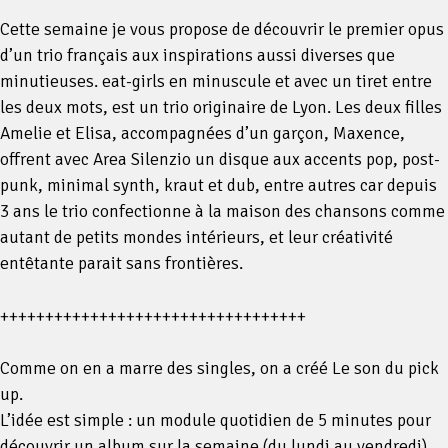
Cette semaine je vous propose de découvrir le premier opus
d’un trio français aux inspirations aussi diverses que
minutieuses. eat-girls en minuscule et avec un tiret entre
les deux mots, est un trio originaire de Lyon. Les deux filles
Amelie et Elisa, accompagnées d’un garçon, Maxence,
offrent avec Area Silenzio un disque aux accents pop, post-
punk, minimal synth, kraut et dub, entre autres car depuis
3 ans le trio confectionne à la maison des chansons comme
autant de petits mondes intérieurs, et leur créativité
entêtante parait sans frontières.
Іноді гроші потрібні вночі, у вихідні чи святкові дні, коли
++++++++++++++++++++++++++++++++++
більшість банків та фінансових установ не працюють. Що
робити, якщо терміново потрібні кошти, а чекати немає
Comme on en a marre des singles, on a créé Le son du pick
можливості? У таких випадках виручить
кредит
up.
цілодобово
, який можна оформити будь-якої миті без
L’idée est simple : un module quotidien de 5 minutes pour
очікувань та дзвінків. Усе, що потрібно – доступ до
découvrir un album sur la semaine (du lundi au vendredi),