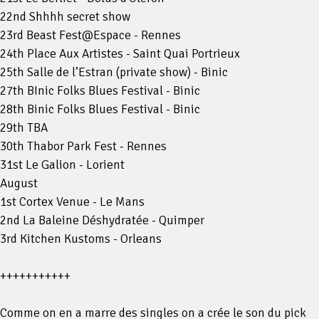
22nd Shhhh secret show
23rd Beast Fest@Espace - Rennes
24th Place Aux Artistes - Saint Quai Portrieux
25th Salle de l’Estran (private show) - Binic
27th BInic Folks Blues Festival - Binic
28th Binic Folks Blues Festival - Binic
29th TBA
30th Thabor Park Fest - Rennes
31st Le Galion - Lorient
August
1st Cortex Venue - Le Mans
2nd La Baleine Déshydratée - Quimper
3rd Kitchen Kustoms - Orleans
+++++++++++
Comme on en a marre des singles on a crée le son du pick